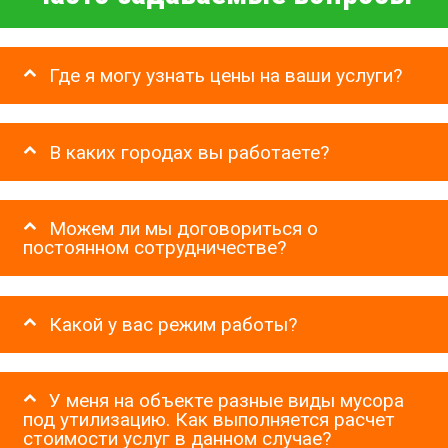
Где я могу узнать цены на ваши услуги?
В каких городах вы работаете?
Можем ли мы договориться о
постоянном сотрудничестве?
Какой у вас режим работы?
У меня на объекте разные виды мусора
под утилизацию. Как выполняется расчет
стоимости услуг в данном случае?