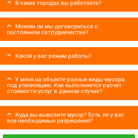
В каких городах вы работаете?
Можем ли мы договориться о
постоянном сотрудничестве?
Какой у вас режим работы?
У меня на объекте разные виды мусора
под утилизацию. Как выполняется расчет
стоимости услуг в данном случае?
Куда вы вывозите мусор? Есть ли у вас
все необходимые разрешения?