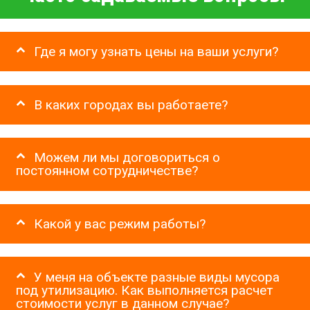
Где я могу узнать цены на ваши услуги?
В каких городах вы работаете?
Можем ли мы договориться о
постоянном сотрудничестве?
Какой у вас режим работы?
У меня на объекте разные виды мусора
под утилизацию. Как выполняется расчет
стоимости услуг в данном случае?